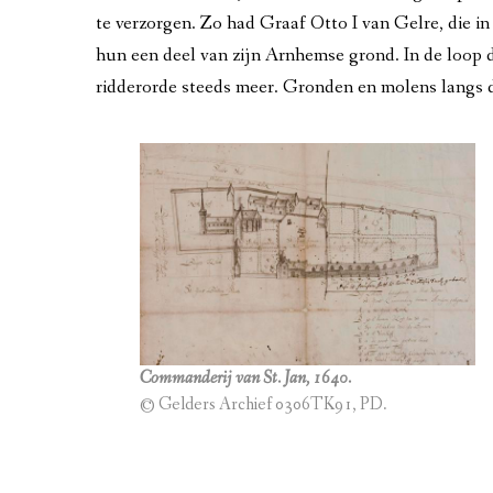
te verzorgen. Zo had Graaf Otto I van Gelre, die i
HAAGJE VAN HET OOSTEN, 19E E
hun een deel van zijn Arnhemse grond. In de loop 
FABRIEKSKINDEREN, 1850-1901
ridderorde steeds meer. Gronden en molens langs d
EMANCIPATIEBEWEGINGEN VANAF
AANKOOP SONSBEEK, 1899
MUSSENBUURT, VOLKSHUISVESTING
ENKA VANAF 1911
CRISISJAREN, 1929-1940
VASTE RIJNBRUG VANAF 1935
Commanderij van St. Jan, 1640.
© Gelders Archief 0306TK91, PD.
DE TWEEDE WERELDOORLOG, 1940
SLAG OM ARNHEM, 1944