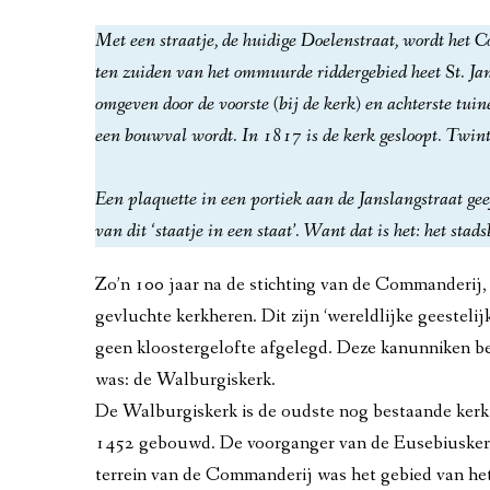
CHRIS MATSER, WEDEROPBOUW 194
Met een straatje, de huidige Doelenstraat, wordt het
ten zuiden van het ommuurde riddergebied heet St. Jan
MARGA KLOMPÉ EN OPEN HET DORP
omgeven door de voorste (bij de kerk) en achterste tuin
DIENSTVERLENENDE BEDRIJVEN, 
een bouwval wordt. In 1817 is de kerk gesloopt. Twint
BUITEN DE PERKEN, NA 1960
Een plaquette in een portiek aan de Janslangstraat geef
GELE RIJDER WORDT LUCHTMOBIE
van dit ‘staatje in een staat’. Want dat is het: het stad
MULTICULTURELE STAD, VANAF 19
Zo’n 100 jaar na de stichting van de Commanderij, 
gevluchte kerkheren. Dit zijn ‘wereldlijke geesteli
BURGERS’ ZOO EN GELREDOME, 20
geen kloostergelofte afgelegd. Deze kanunniken b
NOORD EN ZUID VANAF 1935
was: de Walburgiskerk.
De Walburgiskerk is de oudste nog bestaande kerk
TIEN TIENEN
1452 gebouwd. De voorganger van de Eusebiuskerk,
terrein van de Commanderij was het gebied van het