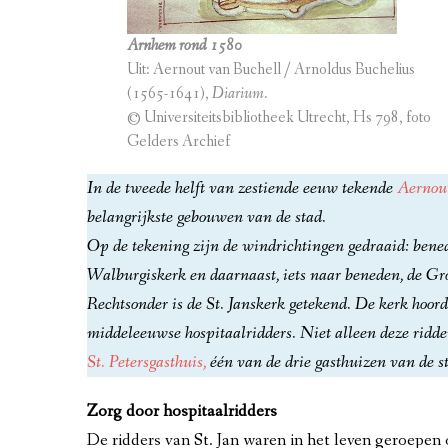
VAN GEELKERCKEN, ARNHEM IN D
DECEMBER VERLEDEN VANDAAG
Arnhem rond 1580
Uit: Aernout van Buchell / Arnoldus Buchelius
ZYPENDAAL, 18E EEUW
(1565-1641),
Diarium
.
PRODESSE EN LORENTZ, 1792-1902
© Universiteitsbibliotheek Utrecht, Hs 798, foto
Gelders Archief
REGENTEN IN HET NAUW, 18E EE
In de tweede helft van zestiende eeuw tekende
Aernout
BATAAFS-FRANSE TIJD, 1795-1813
belangrijkste gebouwen van de stad.
Op de tekening zijn de windrichtingen gedraaid: benede
STAD DER PROVINCIE VANAF 1817
Walburgiskerk en daarnaast, iets naar beneden, de Gro
SLOOP VESTINGWERKEN, 1829-185
Rechtsonder is de St. Janskerk getekend. De kerk hoor
middeleeuwse hospitaalridders. Niet alleen deze ridder
TREINVERBINDINGEN VANAF 1845
St. Petersgasthuis,
één van de drie gasthuizen van de s
UITBREIDINGSPLAN HEUVELINK, 1
Zorg door hospitaalridders
ARNHEMSCHE COURANT, 19E EEU
De ridders van St. Jan waren in het leven geroepe