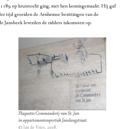
n 1189 op kruistocht ging, met hen kennisgemaakt. Hij gaf
EUW
der tijd groeiden de Arnhemse bezittingen van de
e Jansbeek leverden de ridders inkomsten op.
 1870
 VANAF 1901
-1945
Plaquette Commanderij van St. Jan
in appartementenportiek Janslangstraat.
© Jan de Vries, 2008.