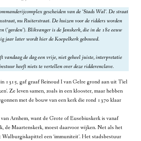
5-1964
 Commanderijcomplex gescheiden van de ‘Stads Wal’. De straat
sstraat, nu Ruiterstraat. De huizen voor de ridders worden
, VANAF 1960
en (‘garden’). Blikvanger is de Janskerk, die in de 18e eeuw
VANAF 1945
ig jaar later wordt hier de Koepelkerk gebouwd.
t vandaag de dag een vrije, niet geheel juiste, interpretatie
L, 20STE-EEUW
sbestuur heeft niets te vertellen over deze ridderenclave.
55
in 1315, gaf graaf Reinoud I van Gelre grond aan uit Tiel
jken’. Ze leven samen, zoals in een klooster, maar hebben
STE EN 21STE-EEUW
egonnen met de bouw van een kerk die rond 1370 klaar
 van Arnhem, want de Grote of Eusebiuskerk is vanaf
 de Maartenskerk, moest daarvoor wijken. Net als het
 Walburgiskapittel een ‘immuniteit’. Het stadsbestuur