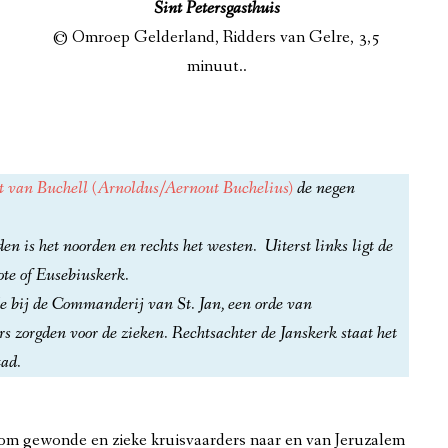
Sint Petersgasthuis
E 17E EEUW
© Omroep Gelderland, Ridders van Gelre, 3,5
minuut..
UW
 van Buchell (Arnoldus/Aernout Buchelius)
de negen
n is het noorden en rechts het westen. Uiterst links ligt de
te of Eusebiuskerk.
3
de bij de Commanderij van St. Jan, een orde van
s zorgden voor de zieken. Rechtsachter de Janskerk staat het
tad.
853
W
n om gewonde en zieke kruisvaarders naar en van Jeruzalem