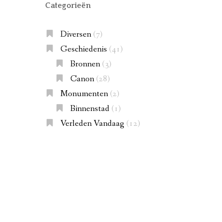
Categorieën
Diversen
(7)
Geschiedenis
(41)
Bronnen
(3)
Canon
(28)
Monumenten
(2)
Binnenstad
(1)
UW (1451-1962)
Verleden Vandaag
(12)