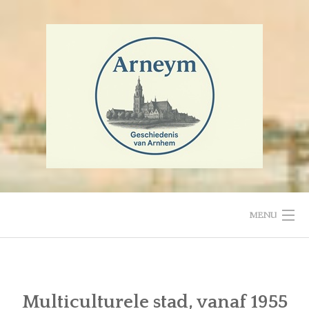
Ga
naar
de
inhoud
MENU
HOME
Multiculturele stad, vanaf 1955