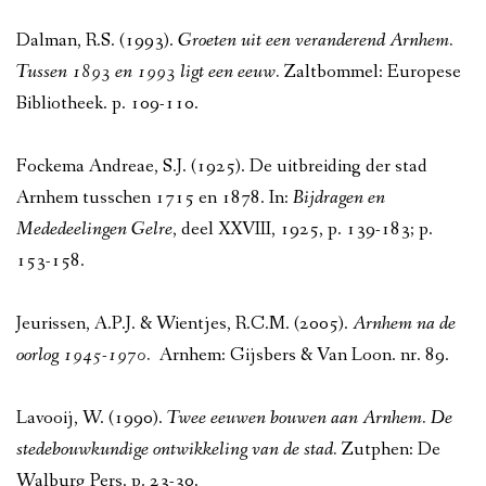
Dalman, R.S. (1993).
Groeten uit een veranderend Arnhem.
Tussen 1893 en 1993 ligt een eeuw.
Zaltbommel: Europese
Bibliotheek. p. 109-110.
Fockema Andreae, S.J. (1925). De uitbreiding der stad
Arnhem tusschen 1715 en 1878. In:
Bijdragen en
Mededeelingen Gelre
, deel XXVIII, 1925, p. 139-183; p.
153-158.
Jeurissen, A.P.J. & Wientjes, R.C.M. (2005).
Arnhem na de
oorlog 1945-1970.
Arnhem: Gijsbers & Van Loon. nr. 89.
Lavooij, W. (1990).
Twee eeuwen bouwen aan Arnhem. De
stedebouwkundige ontwikkeling van de stad.
Zutphen: De
Walburg Pers. p. 23-30.