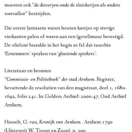
moesten ook
“
de dieveryen ende de sluickerijen als andere
voorvallen”
bestrijden.
Die eerste lantaarns waren houten kastjes op stevige
vierkanten palen of waren aan een (gevel)muur bevestigd.
De olielont brandde in het begin zo fel dat rasechte
‘Ernemmers’ spraken van ‘
glueiende spiekers’
.
Literatuur en bronnen
“Commissie- en Politieboek” der stad Arnhem.
Register,
bevattende de resolutien van den magistraat, deel 1, 1680-
1692, folio 241. In: Gelders Archief: 2000-47, Oud Archief
Arnhem.
Hasselt, G. van,
Kronijk van Arnhem.
Arnhem 1790
(Uitgeverij W. Troost en Zoon), p. 300.