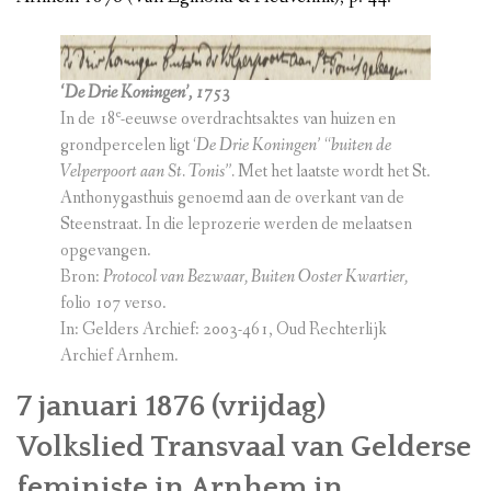
‘De Drie Koningen’, 1753
e
In de 18
-eeuwse overdrachtsaktes van huizen en
grondpercelen ligt ‘
De Drie Koningen’
“
buiten de
Velperpoort aan St. Tonis”.
Met het laatste wordt het St.
Anthonygasthuis genoemd aan de overkant van de
Steenstraat. In die leprozerie werden de melaatsen
opgevangen.
Bron:
Protocol van Bezwaar, Buiten Ooster Kwartier,
folio 107 verso.
In: Gelders Archief: 2003-461, Oud Rechterlijk
Archief Arnhem.
7 januari 1876 (vrijdag)
Volkslied Transvaal van Gelderse
feministe in Arnhem in