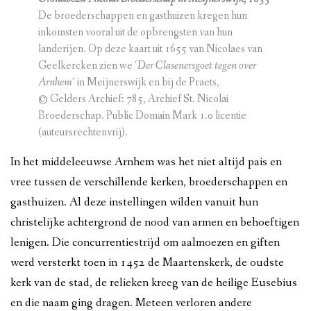
De broederschappen en gasthuizen kregen hun
inkomsten vooral uit de opbrengsten van hun
landerijen. Op deze kaart uit 1655 van Nicolaes van
Geelkercken zien we
‘Der Clasenersgoet tegen over
Arnhem’
in Meijnerswijk en bij de Praets,
© Gelders Archief: 785, Archief St. Nicolai
Broederschap. Public Domain Mark 1.0 licentie
(auteursrechtenvrij).
In het middeleeuwse Arnhem was het niet altijd pais en
vree tussen de verschillende kerken, broederschappen en
gasthuizen. Al deze instellingen wilden vanuit hun
christelijke achtergrond de nood van armen en behoeftigen
lenigen. Die concurrentiestrijd om aalmoezen en giften
werd versterkt toen in 1452 de Maartenskerk, de oudste
kerk van de stad, de relieken kreeg van de heilige Eusebius
en die naam ging dragen. Meteen verloren andere