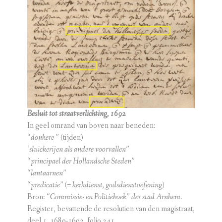
Besluit tot straatverlichting, 1692
In geel omrand van boven naar beneden:
“donkere ”
(tijden)
‘sluickerijen als andere voorvallen”
“principael der Hollandsche Steden”
“lantaarnen”
“predicatie” (= kerkdienst, godsdienstoefening)
Bron:
“Commissie- en Politieboek” der stad Arnhem.
Register, bevattende de resolutien van den magistraat,
deel 1, 1680-1692, folio 241.