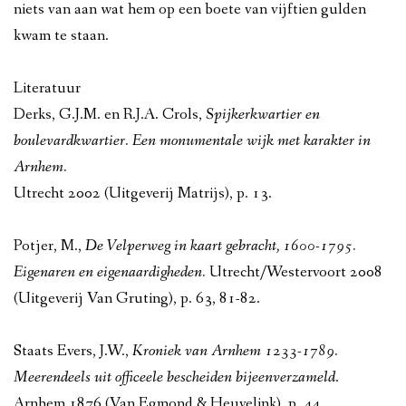
niets van aan wat hem op een boete van vijftien gulden
kwam te staan.
Literatuur
Derks, G.J.M. en R.J.A. Crols,
Spijkerkwartier en
boulevardkwartier. Een monumentale wijk met karakter in
Arnhem.
Utrecht 2002 (Uitgeverij Matrijs), p. 13.
Potjer, M.,
De Velperweg in kaart gebracht, 1600-1795.
Eigenaren en eigenaardigheden.
Utrecht/Westervoort 2008
(Uitgeverij Van Gruting), p. 63, 81-82.
Staats Evers, J.W.,
Kroniek van Arnhem 1233-1789.
Meerendeels uit officeele bescheiden bijeenverzameld
.
Arnhem 1876 (Van Egmond & Heuvelink), p. 44.