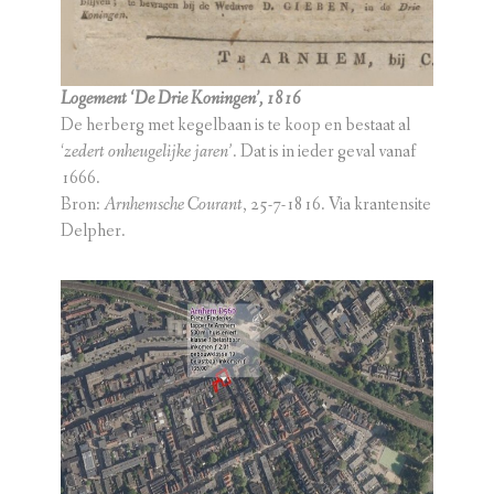
Logement ‘De Drie Koningen’, 1816
De herberg met kegelbaan is te koop en bestaat al
‘
zedert onheugelijke jaren’
. Dat is in ieder geval vanaf
1666.
Bron:
Arnhemsche Courant
, 25-7-1816. Via krantensite
Delpher.