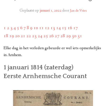
GESCHIEDENIS
Geplaatst op
januari 1, 2022
door
Jan de Vries
MONUMENTEN
1
2
3
4
5
6
7
8
9
10
11
12
13
14
15
16
17
KAREL VAN GELRE
18
19
20
21
22
23
24
25
26
27
28
29
30
31
ACTIVITEITEN
Elke dag in het verleden gebeurde er wel iets opmerkelijks
OVER ONS
in Arnhem.
CONTACT
1
januari
1814 (zaterdag)
Eerste Arnhemsche Courant