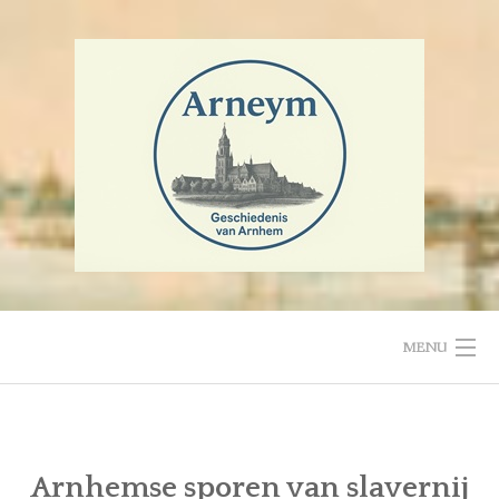
Ga
naar
de
inhoud
MENU
HOME
Arnhemse sporen van slavernij