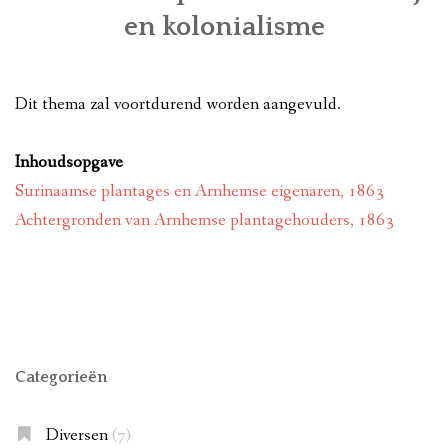
en kolonialisme
GESCHIEDENIS
MONUMENTEN
Dit thema zal voortdurend worden aangevuld.
KAREL VAN GELRE
Inhoudsopgave
ACTIVITEITEN
Surinaamse plantages en Arnhemse eigenaren, 1863
OVER ONS
Achtergronden van Arnhemse plantagehouders, 1863
CONTACT
Categorieën
Diversen
(7)