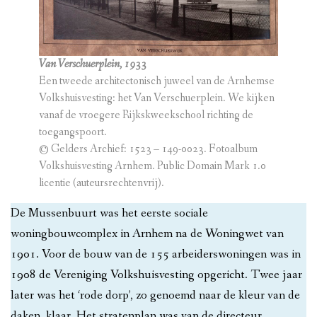
Van Verschuerplein, 1933
Een tweede architectonisch juweel van de Arnhemse
Volkshuisvesting: het Van Verschuerplein. We kijken
vanaf de vroegere Rijkskweekschool richting de
toegangspoort.
© Gelders Archief: 1523 – 149-0023. Fotoalbum
Volkshuisvesting Arnhem. Public Domain Mark 1.0
licentie (auteursrechtenvrij).
De Mussenbuurt was het eerste sociale
woningbouwcomplex in Arnhem na de Woningwet van
1901. Voor de bouw van de 155 arbeiderswoningen was in
1908 de Vereniging Volkshuisvesting opgericht. Twee jaar
later was het ‘rode dorp’, zo genoemd naar de kleur van de
daken, klaar. Het stratenplan was van de directeur