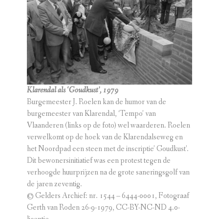
Klarendal als ‘Goudkust’, 1979
Burgemeester J. Roelen kan de humor van de
burgemeester van Klarendal, ‘Tempo’ van
Vlaanderen (links op de foto) wel waarderen. Roelen
verwelkomt op de hoek van de Klarendalseweg en
het Noordpad een steen met de inscriptie’ Goudkust’.
Dit bewonersinitiatief was een protest tegen de
verhoogde huurprijzen na de grote saneringsgolf van
de jaren zeventig.
© Gelders Archief: nr. 1544 – 6444-0001, Fotograaf
Gerth van Roden 26-9-1979, CC-BY-NC-ND 4.0-