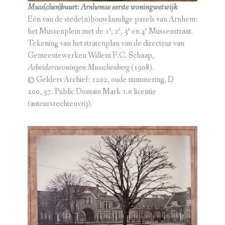
Muss(chen)buurt: Arnhemse eerste woningwetwijk
Eén van de stede(n)bouwkundige parels van Arnhem:
e
e
e
e
het Mussenplein met de 1
, 2
, 3
en 4
Mussenstraat.
Tekening van het stratenplan van de directeur van
Gemeentewerken Willem F.C. Schaap,
Arbeiderswoningen Musschenberg
(1908).
© Gelders Archief: 1202, oude nummering, D
200_37. Public Domain Mark 1.0 licentie
(auteursrechtenvrij).