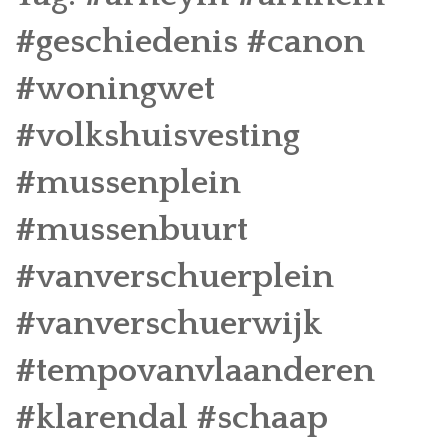
GESCHIEDENIS
#geschiedenis #canon
MONUMENTEN
#woningwet
KAREL VAN GELRE
#volkshuisvesting
ACTIVITEITEN
#mussenplein
OVER ONS
#mussenbuurt
CONTACT
#vanverschuerplein
#vanverschuerwijk
#tempovanvlaanderen
#klarendal #schaap