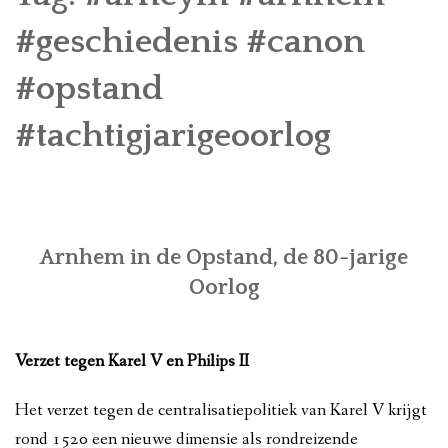
GESCHIEDENIS
#geschiedenis #canon
MONUMENTEN
#opstand
KAREL VAN GELRE
#tachtigjarigeoorlog
ACTIVITEITEN
OVER ONS
Arnhem in de Opstand, de 80-jarige
CONTACT
Oorlog
Verzet tegen Karel V en Philips II
Het verzet tegen de centralisatiepolitiek van Karel V krijgt
rond 1520 een nieuwe dimensie als rondreizende