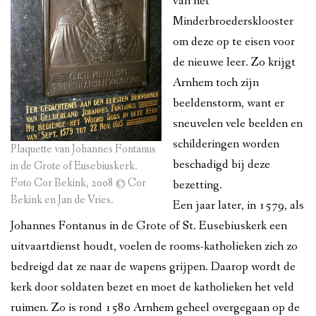
van het
Minderbroedersklooster
om deze op te eisen voor
de nieuwe leer. Zo krijgt
Arnhem toch zijn
beeldenstorm, want er
sneuvelen vele beelden en
schilderingen worden
Plaquette van Johannes Fontanus
beschadigd bij deze
in de Grote of Eusebiuskerk.
Foto Cor Bekink, 2008 © Cor
bezetting.
Bekink en Jan de Vries.
Een jaar later, in 1579, als
Johannes Fontanus in de Grote of St. Eusebiuskerk een
uitvaartdienst houdt, voelen de rooms-katholieken zich zo
bedreigd dat ze naar de wapens grijpen. Daarop wordt de
kerk door soldaten bezet en moet de katholieken het veld
ruimen. Zo is rond 1580 Arnhem geheel overgegaan op de